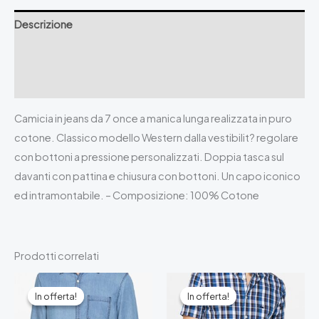
LEGGERO
Descrizione
DA
7
Informazioni aggiuntive
oz.
Recensioni (0)
quantità
Camicia in jeans da 7 once a manica lunga realizzata in puro
cotone. Classico modello Western dalla vestibilit? regolare
con bottoni a pressione personalizzati. Doppia tasca sul
davanti con pattina e chiusura con bottoni. Un capo iconico
ed intramontabile. – Composizione: 100% Cotone
Prodotti correlati
In offerta!
In offerta!
In offerta!
In offerta!