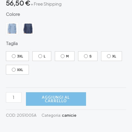
56,50
€
+ Free Shipping
Colore
Taglia
3XL
L
M
S
XL
XXL
CAMICIA
AGGIUNGI AL
CARRELLO
MODELLO
WESTERN
COD:
2051005A
Categoria:
camicie
IN
DENIM