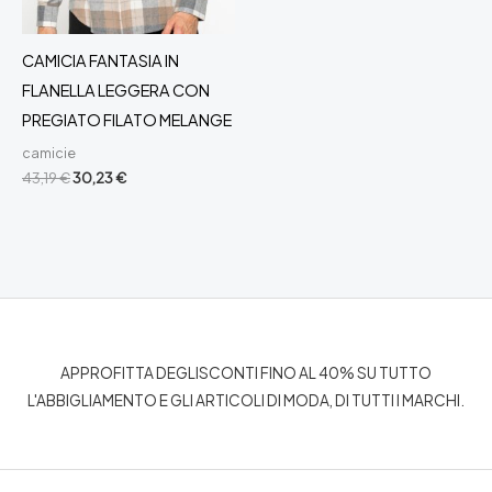
CAMICIA FANTASIA IN
FLANELLA LEGGERA CON
PREGIATO FILATO MELANGE
camicie
Il
Il
43,19
€
30,23
€
prezzo
prezzo
originale
attuale
era:
è:
43,19 €.
30,23 €.
APPROFITTA DEGLISCONTI FINO AL 40% SU TUTTO
L'ABBIGLIAMENTO E GLI ARTICOLI DI MODA, DI TUTTI I MARCHI.