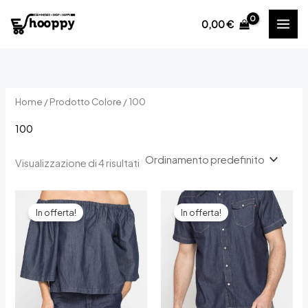
Vai
0,00
€
al
contenuto
Home
/ Prodotto Colore / 100
100
Visualizzazione di 4 risultati
In offerta!
In offerta!