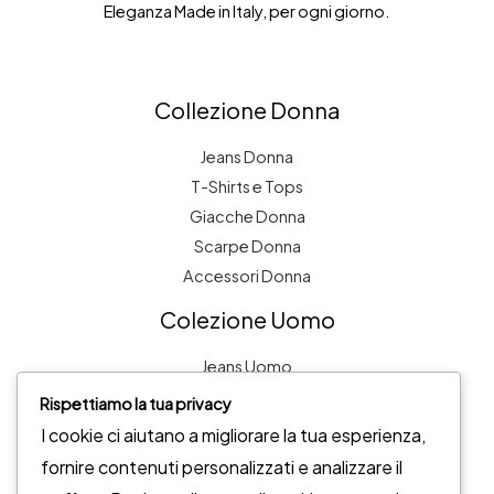
Eleganza Made in Italy, per ogni giorno.
5
8
0
€
,
€
.
5
.
Collezione Donna
5
€
Jeans Donna
.
T-Shirts e Tops
Giacche Donna
Scarpe Donna
Accessori Donna
Colezione Uomo
Jeans Uomo
T-Shirts Uomo
Rispettiamo la tua privacy
Scarpe Uomo
I cookie ci aiutano a migliorare la tua esperienza,
Accessori Uomo
fornire contenuti personalizzati e analizzare il
Giacche uomo