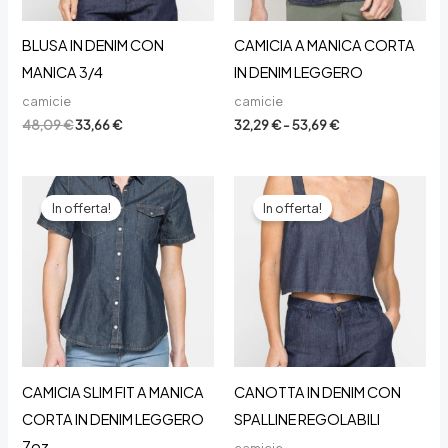
BLUSA IN DENIM CON
CAMICIA A MANICA CORTA
MANICA 3/4
IN DENIM LEGGERO
camicie
camicie
Il
Il
Fascia
48,09
€
33,66
€
32,29
€
-
53,69
€
prezzo
prezzo
di
originale
attuale
prezzo:
era:
è:
da
48,09 €.
33,66 €.
32,29 €
a
In offerta!
In offerta!
53,69 €
CAMICIA SLIM FIT A MANICA
CANOTTA IN DENIM CON
CORTA IN DENIM LEGGERO
SPALLINE REGOLABILI
7oz