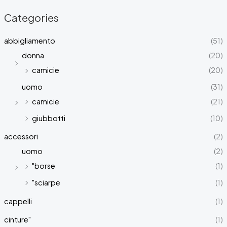
e
e
Categories
z
z
abbigliamento
(51)
z
z
donna
(20)
camicie
(20)
uomo
(31)
i
a
camicie
(21)
n
x
giubbotti
(10)
accessori
(2)
uomo
(2)
"borse
(1)
"sciarpe
(1)
cappelli
(1)
cinture"
(1)