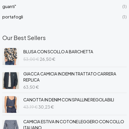
guanti"
(1)
portafogli
(1)
Our Best Sellers
BLUSA CON SCOLLO A BARCHETTA
I
I
53,00
€
26,50
€
l
l
p
p
GIACCA CAMICIA IN DEMIN TRATTATO CARRERA
r
r
REPLICA
e
e
63,50
€
z
z
z
z
CANOTTA IN DENIM CON SPALLINE REGOLABILI
o
o
I
I
43,19
€
30,23
€
o
a
l
l
r
t
p
p
i
t
CAMICIA ESTIVA IN COTONE LEGGERO CON COLLO
r
r
g
u
ITALIANO